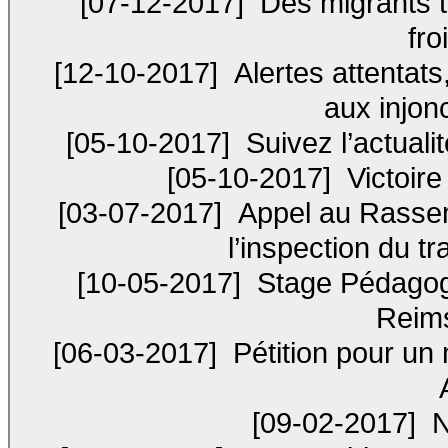
[07-12-2017]
Des migrants t
fro
[12-10-2017]
Alertes attentats,
aux injon
[05-10-2017]
Suivez l’actual
[05-10-2017]
Victoire
[03-07-2017]
Appel au Rassem
l’inspection du tra
[10-05-2017]
Stage Pédagogi
Reims
[06-03-2017]
Pétition pour un
[09-02-2017]
N