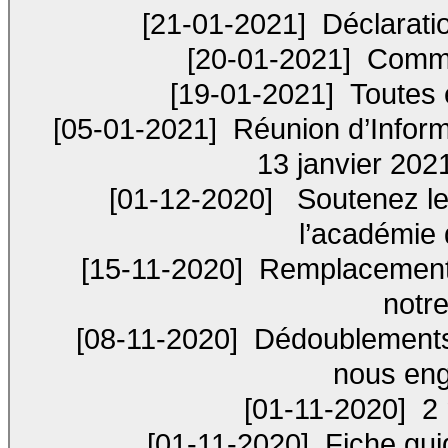
[21-01-2021]
Déclaratio
[20-01-2021]
Commun
[19-01-2021]
Toutes e
[05-01-2021]
Réunion d’Inform
13 janvier 202
[01-12-2020]
Soutenez les
l’académie
[15-11-2020]
Remplacements 
notr
[08-11-2020]
Dédoublements :
nous eng
[01-11-2020]
2 
[01-11-2020]
Fiche guid