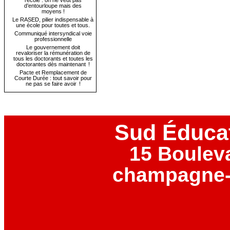
l’école : on ne veut pas
d’entourloupe mais des
moyens !
Le RASED, pilier indispensable à
une école pour toutes et tous.
Communiqué intersyndical voie
professionnelle
Le gouvernement doit
revaloriser la rémunération de
tous les doctorants et toutes les
doctorantes dès maintenant !
Pacte et Remplacement de
Courte Durée : tout savoir pour
ne pas se faire avoir !
Sud Éduca
15 Boulev
champagne-