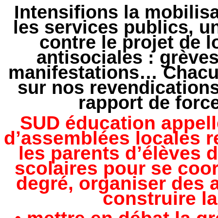
Intensifions la mobilisa
les services publics, 
contre le projet de 
antisociales : grève
manifestations… Chacun
sur nos revendications
rapport de forc
SUD éducation appelle 
d’assemblées locales r
les parents d’élèves 
scolaires pour se coo
degré, organiser des 
construire l