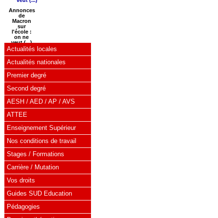
Annonces
de
Macron
sur
l'école :
on ne
veut (...)
Actualités locales
Actualités nationales
Premier degré
Second degré
AESH / AED / AP / AVS
ATTEE
Enseignement Supérieur
Nos conditions de travail
Stages / Formations
Carrière / Mutation
Vos droits
Guides SUD Education
Pédagogies