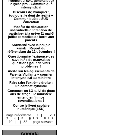
l’échec du BAC général pour
le lycée pro - Communiqué
intersyndical
Discours de Blanquer :
toujours, le déni de réalité –
Communiqué de SUD
éducation
Modèle de déclaration
individuelle d’intention de
participer à la grève 11 mai-3
juillet et modèle de lettre aux
parents
Solidarité avec le peuple
kanak ! Report du
référendum du 12 décembre !
Questionnaire “exigence des
savoirs” : de mauvaises
questions pour de vrais
problèmes !
Alerte sur les agissements de
Parents Vigilants – courrier
intersyndical au ministre
Faire taire l’extrême droite :
un combat syndical
Concours en L3 suivi de deux
ans de stage : le ministère
entend enfin nos
revendications !
Contre le livret scolaire
numérique (LSU)
page précédente
|
1
|
...
|
2
|
3
|
4
|
5
|
6
|
7
|
8
|
9
|
10
|
...
|
82
|
page suivante
Agenda