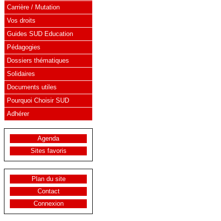
Carrière / Mutation
Vos droits
Guides SUD Education
Pédagogies
Dossiers thématiques
Solidaires
Documents utiles
Pourquoi Choisir SUD
Adhérer
Agenda
Sites favoris
Plan du site
Contact
Connexion